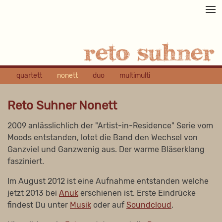
quartett
nonett
duo
multimulti
Reto Suhner Nonett
2009 anlässlichlich der "Artist-in-Residence" Serie vom
Moods entstanden, lotet die Band den Wechsel von
Ganzviel und Ganzwenig aus. Der warme Bläserklang
fasziniert.
Im August 2012 ist eine Aufnahme entstanden welche
jetzt 2013 bei
Anuk
erschienen ist. Erste Eindrücke
findest Du unter
Musik
oder auf
Soundcloud
.