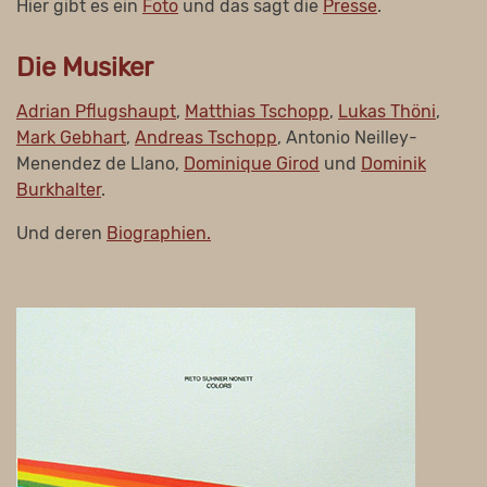
Hier gibt es ein
Foto
und das sagt die
Presse
.
Die Musiker
Adrian Pflugshaupt
,
Matthias Tschopp
,
Lukas Thöni
,
Mark Gebhart
,
Andreas Tschopp
, Antonio Neilley-
Menendez de Llano,
Dominique Girod
und
Dominik
Burkhalter
.
Und deren
Biographien.